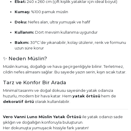
Ebat:
240 x 260 cm (çift kişilik yataklar için ideal boyut)
Kumaş:
%100 pamuk müslin
Doku:
Nefes alan, ultra yumuşak ve hafif
Kullanım:
Dört mevsim kullanıma uygundur
Bakım:
30°C’de yıkanabilir, kolay ütülenir, renk ve formunu
uzun süre korur
✨ Neden Müslin?
Müslin kumaş, doğallığı ve hava geçirgenliğiyle bilinir. Terletmez,
cildin nefes almasını sağlar. Bu sayede yazın serin, kışın sıcak tutar.
Tarz ve Konfor Bir Arada
Minimal tasarımı ve doğal dokusu sayesinde yatak odanıza
huzurlu, modern bir hava katar. Hem
yatak örtüsü
hem de
dekoratif örtü
olarak kullanılabilir.
Vero Vanni Luno Müslin Yatak Örtüsü
ile yatak odanızı sade
şıklığın ve doğallığın konforuyla buluşturun.
Her dokunuşta yumuşacık hissiyle fark yaratın!