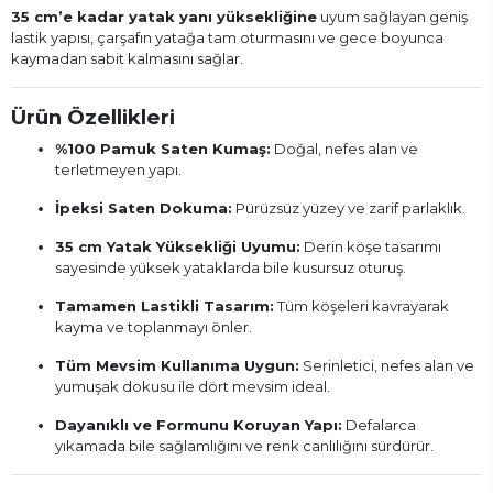
35 cm’e kadar yatak yanı yüksekliğine
uyum sağlayan geniş
lastik yapısı, çarşafın yatağa tam oturmasını ve gece boyunca
kaymadan sabit kalmasını sağlar.
Ürün Özellikleri
%100 Pamuk Saten Kumaş:
Doğal, nefes alan ve
terletmeyen yapı.
İpeksi Saten Dokuma:
Pürüzsüz yüzey ve zarif parlaklık.
35 cm Yatak Yüksekliği Uyumu:
Derin köşe tasarımı
sayesinde yüksek yataklarda bile kusursuz oturuş.
Tamamen Lastikli Tasarım:
Tüm köşeleri kavrayarak
kayma ve toplanmayı önler.
Tüm Mevsim Kullanıma Uygun:
Serinletici, nefes alan ve
yumuşak dokusu ile dört mevsim ideal.
Dayanıklı ve Formunu Koruyan Yapı:
Defalarca
yıkamada bile sağlamlığını ve renk canlılığını sürdürür.