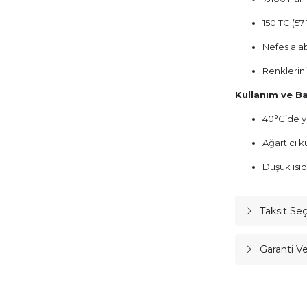
150 TC (57
Nefes ala
Renklerin
Kullanım ve Ba
40°C’de yı
Ağartıcı k
Düşük ısıd
Taksit Se
Garanti V