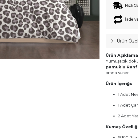
Hızlı G
İade v
Ürün Özell
Ürün Açıklama
Yumuşacık dokusu
pamuklu Ranf
arada sunar.
Ürün İçeriği:
1 Adet Ne
1 Adet Ça
2 Adet Yas
Kumaş Özelliği
%100 Pam