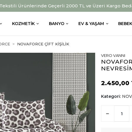
 Tekstili Ürünlerinde Geçerli 2000 TL ve Üzeri Kargo Bed
KOZMETIK
BANYO
EV & YAŞAM
BEBEK
ORCE
NOVAFORCE ÇİFT KİŞİLİK
VERO VANNI
NOVAFOR
NEVRESİM
2.450,00
Kategori:
NOVA