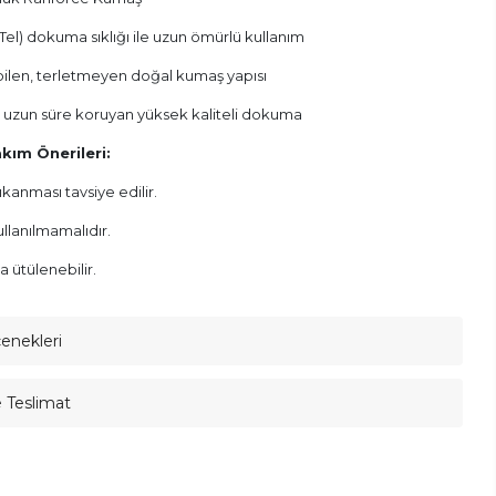
 Tel) dokuma sıklığı ile uzun ömürlü kullanım
bilen, terletmeyen doğal kumaş yapısı
i uzun süre koruyan yüksek kaliteli dokuma
kım Önerileri:
kanması tavsiye edilir.
ullanılmamalıdır.
a ütülenebilir.
çenekleri
e Teslimat