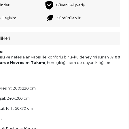
önderi
Güvenli Alışveriş
e Değişim
Sürdürülebilir
ikleri
sı:
 ve nefes alan yapısı ile konforlu bir uyku deneyimi sunan
%100
orce Nevresim Takımı
, hem şıklığı hem de dayanıklılığı bir
vresim: 200x220 cm
rşaf: 240x260 cm
tık Kılıfı: 50x70 cm
:
uk Ranforce Kumaş