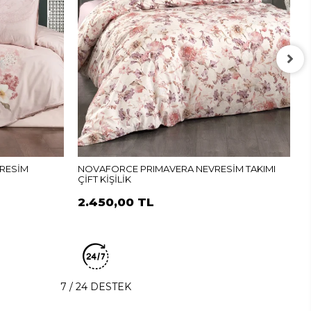
N
K
2
RESİM
NOVAFORCE PRIMAVERA NEVRESİM TAKIMI
ÇİFT KİŞİLİK
2.450,00 TL
7 / 24 DESTEK