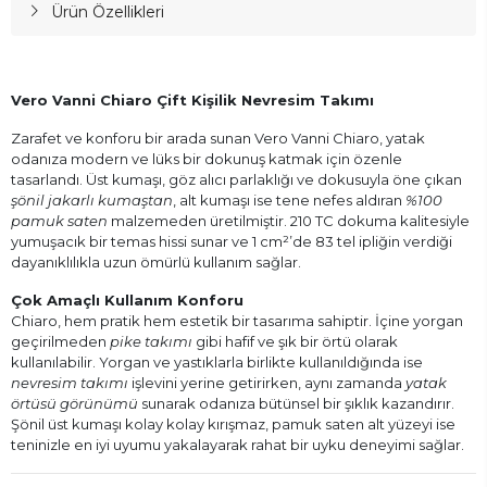
Ürün Özellikleri
Vero Vanni Chiaro Çift Kişilik Nevresim Takımı
Zarafet ve konforu bir arada sunan Vero Vanni Chiaro, yatak
odanıza modern ve lüks bir dokunuş katmak için özenle
tasarlandı. Üst kumaşı, göz alıcı parlaklığı ve dokusuyla öne çıkan
şönil jakarlı kumaştan
, alt kumaşı ise tene nefes aldıran
%100
pamuk saten
malzemeden üretilmiştir. 210 TC dokuma kalitesiyle
yumuşacık bir temas hissi sunar ve 1 cm²’de 83 tel ipliğin verdiği
dayanıklılıkla uzun ömürlü kullanım sağlar.
Çok Amaçlı Kullanım Konforu
Chiaro, hem pratik hem estetik bir tasarıma sahiptir. İçine yorgan
geçirilmeden
pike takımı
gibi hafif ve şık bir örtü olarak
kullanılabilir. Yorgan ve yastıklarla birlikte kullanıldığında ise
nevresim takımı
işlevini yerine getirirken, aynı zamanda
yatak
örtüsü görünümü
sunarak odanıza bütünsel bir şıklık kazandırır.
Şönil üst kumaşı kolay kolay kırışmaz, pamuk saten alt yüzeyi ise
teninizle en iyi uyumu yakalayarak rahat bir uyku deneyimi sağlar.