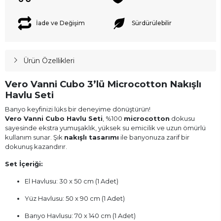
İade ve Değişim
Sürdürülebilir
Ürün Özellikleri
Vero Vanni Cubo 3’lü Microcotton Nakışlı
Havlu Seti
Banyo keyfinizi lüks bir deneyime dönüştürün!
Vero Vanni Cubo Havlu Seti
, %100
microcotton
dokusu
sayesinde ekstra yumuşaklık, yüksek su emicilik ve uzun ömürlü
kullanım sunar. Şık
nakışlı tasarımı
ile banyonuza zarif bir
dokunuş kazandırır.
Set İçeriği:
El Havlusu: 30 x 50 cm (1 Adet)
Yüz Havlusu: 50 x 90 cm (1 Adet)
Banyo Havlusu: 70 x 140 cm (1 Adet)