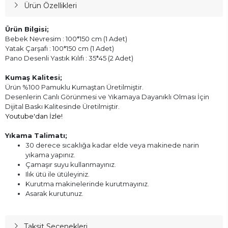
Ürün Özellikleri
Ürün Bilgisi;
Bebek Nevresim : 100*150 cm (1 Adet)
Yatak Çarşafı : 100*150 cm (1 Adet)
Pano Desenli Yastık Kılıfı : 35*45 (2 Adet)
Kumaş Kalitesi;
Ürün %100 Pamuklu Kumaştan Üretilmiştir.
Desenlerin Canlı Görünmesi ve Yıkamaya Dayanıklı Olması İçin
Dijital Baskı Kalitesinde Üretilmiştir.
Youtube'dan İzle!
Yıkama Talimatı;
30 derece sıcaklığa kadar elde veya makinede narin
yıkama yapınız.
Çamaşır suyu kullanmayınız.
Ilık ütü ile ütüleyiniz.
Kurutma makinelerinde kurutmayınız.
Asarak kurutunuz.
Taksit Seçenekleri