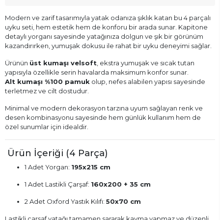
Modern ve zarif tasarımıyla yatak odanıza şıklık katan bu 4 parçalı
uyku seti, hem estetik hem de konforu bir arada sunar. Kapitone
detaylı yorganı sayesinde yatağınıza dolgun ve şık bir görünüm
kazandırırken, yumuşak dokusu ile rahat bir uyku deneyimi sağlar.
Ürünün
üst kumaşı velsoft
, ekstra yumuşak ve sıcak tutan
yapısıyla özellikle serin havalarda maksimum konfor sunar.
Alt kumaşı %100 pamuk
olup, nefes alabilen yapısı sayesinde
terletmez ve cilt dostudur.
Minimal ve modern dekorasyon tarzına uyum sağlayan renk ve
desen kombinasyonu sayesinde hem günlük kullanım hem de
özel sunumlar için idealdir.
Ürün İçeriği (4 Parça)
1 Adet Yorgan:
195x215 cm
1 Adet Lastikli Çarşaf:
160x200 + 35 cm
2 Adet Oxford Yastık Kılıfı:
50x70 cm
Lastikli çarşaf yatağı tamamen sararak kayma yapmaz ve düzenli