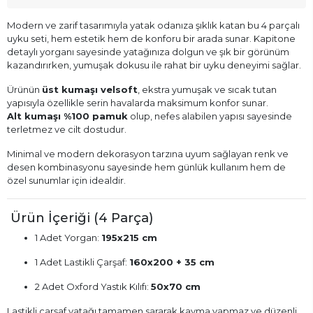
Modern ve zarif tasarımıyla yatak odanıza şıklık katan bu 4 parçalı
uyku seti, hem estetik hem de konforu bir arada sunar. Kapitone
detaylı yorganı sayesinde yatağınıza dolgun ve şık bir görünüm
kazandırırken, yumuşak dokusu ile rahat bir uyku deneyimi sağlar.
Ürünün
üst kumaşı velsoft
, ekstra yumuşak ve sıcak tutan
yapısıyla özellikle serin havalarda maksimum konfor sunar.
Alt kumaşı %100 pamuk
olup, nefes alabilen yapısı sayesinde
terletmez ve cilt dostudur.
Minimal ve modern dekorasyon tarzına uyum sağlayan renk ve
desen kombinasyonu sayesinde hem günlük kullanım hem de
özel sunumlar için idealdir.
Ürün İçeriği (4 Parça)
1 Adet Yorgan:
195x215 cm
1 Adet Lastikli Çarşaf:
160x200 + 35 cm
2 Adet Oxford Yastık Kılıfı:
50x70 cm
Lastikli çarşaf yatağı tamamen sararak kayma yapmaz ve düzenli