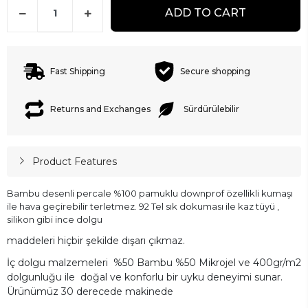
ADD TO CART
Fast Shipping
Secure shopping
Returns and Exchanges
Sürdürülebilir
Product Features
Bambu desenli percale %100 pamuklu downprof özellikli kumaşı
ile hava geçirebilir terletmez. 92 Tel sık dokuması ile kaz tüyü ,
silikon gibi ince dolgu
maddeleri
hiçbir şekilde dışarı çıkmaz.
İç dolgu malzemeleri %50 Bambu %50 Mikrojel ve 400gr/m2
dolgunluğu ile doğal ve konforlu bir uyku deneyimi sunar.
Ürünümüz 30 derecede makinede