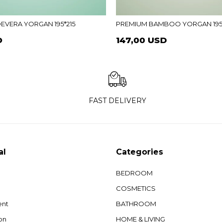
EVERA YORGAN 195*215
PREMIUM BAMBOO YORGAN 195*
D
147,00 USD
FAST DELIVERY
al
Categories
BEDROOM
COSMETICS
ent
BATHROOM
on
HOME & LIVING