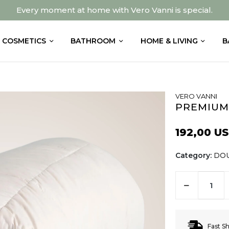
Every moment at home with Vero Vanni is special.
COSMETICS
BATHROOM
HOME & LIVING
B
VERO VANNI
PREMIUM 
192,00 U
Category:
DO
Fast S