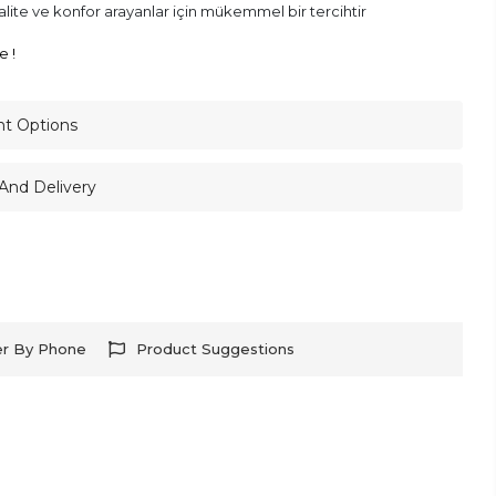
kalite ve konfor arayanlar için mükemmel bir tercihtir
e !
nt Options
And Delivery
er By Phone
Product Suggestions