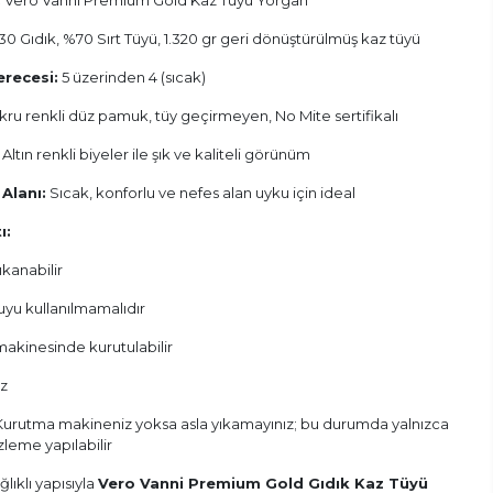
:
Vero Vanni Premium Gold Kaz Tüyü Yorgan
0 Gıdık, %70 Sırt Tüyü, 1.320 gr geri dönüştürülmüş kaz tüyü
erecesi:
5 üzerinden 4 (sıcak)
kru renkli düz pamuk, tüy geçirmeyen, No Mite sertifikalı
Altın renkli biyeler ile şık ve kaliteli görünüm
Alanı:
Sıcak, konforlu ve nefes alan uyku için ideal
ı:
kanabilir
uyu kullanılmamalıdır
akinesinde kurutulabilir
z
urutma makineniz yoksa asla yıkamayınız; bu durumda yalnızca
leme yapılabilir
ğlıklı yapısıyla
Vero Vanni Premium Gold Gıdık Kaz Tüyü