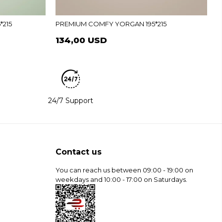
K
1
215
PREMIUM COMFY YORGAN 195*215
134,00 USD
24/7 Support
Contact us
You can reach us between 09:00 - 19:00 on
weekdays and 10:00 - 17:00 on Saturdays.