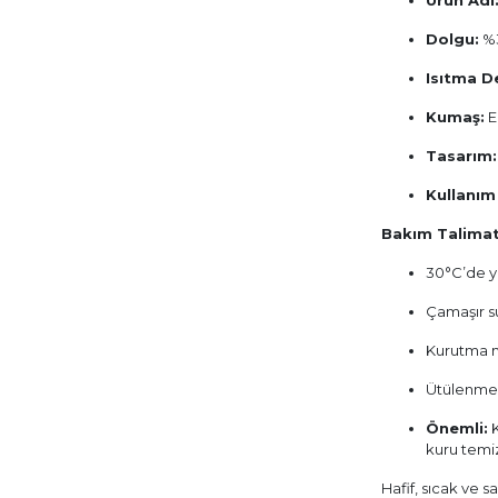
Ürün Adı
Dolgu:
%3
Isıtma D
Kumaş:
E
Tasarım:
Kullanım 
Bakım Talimat
30°C’de yı
Çamaşır s
Kurutma m
Ütülenme
Önemli:
K
kuru temiz
Hafif, sıcak ve sa