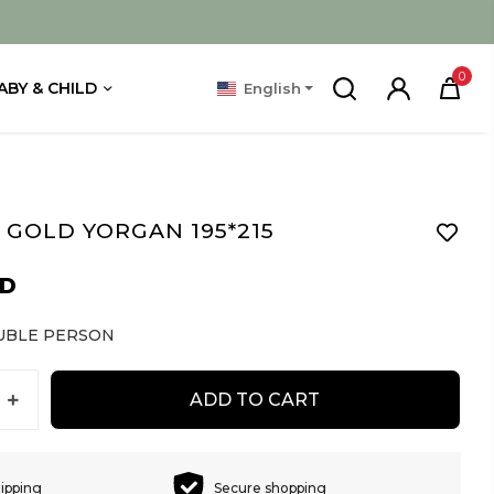
0
ABY & CHILD
English
GOLD YORGAN 195*215
SD
UBLE PERSON
ADD TO CART
hipping
Secure shopping