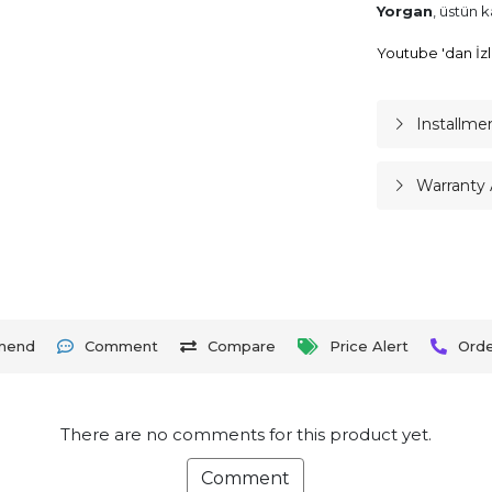
Yorgan
, üstün 
Youtube 'dan İzl
Installme
Warranty 
mend
Comment
Compare
Price Alert
Ord
There are no comments for this product yet.
Comment