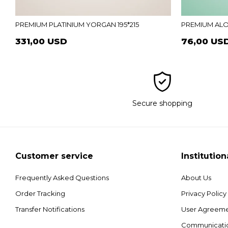
PREMIUM PLATINIUM YORGAN 195*215
PREMIUM ALO
331,00 USD
76,00 US
Secure shopping
Customer service
Institution
Frequently Asked Questions
About Us
Order Tracking
Privacy Policy
Transfer Notifications
User Agreem
Communicati