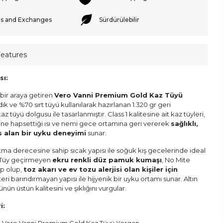
s and Exchanges
Sürdürülebilir
Features
sı:
bir araya getiren
Vero Vanni Premium Gold Kaz Tüyü
ık ve %70 sırt tüyü kullanılarak hazırlanan 1.320 gr geri
 tüyü dolgusu ile tasarlanmıştır. Class 1 kalitesine ait kaz tüyleri,
çine hapsettiği ısı ve nemi gece ortamına geri vererek
sağlıklı,
 alan bir uyku deneyimi
sunar.
ıtma derecesine sahip sıcak yapısı ile soğuk kış gecelerinde ideal
. Tüy geçirmeyen
ekru renkli düz pamuk kumaşı
, No Mite
ip olup,
toz akarı ve ev tozu alerjisi olan kişiler için
teri barındırmayan yapısı ile hijyenik bir uyku ortamı sunar. Altın
ünün üstün kalitesini ve şıklığını vurgular.
i: