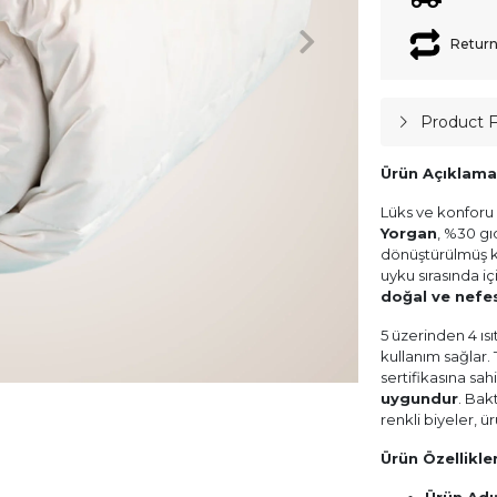
Return
Product 
Ürün Açıklama
Lüks ve konforu 
Yorgan
, %30 gıd
dönüştürülmüş kaz
uyku sırasında i
doğal ve nefes
5 üzerinden 4 ıs
kullanım sağlar
sertifikasına sah
uygundur
. Bak
renkli biyeler, ür
Ürün Özellikler