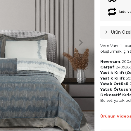
İade v
Ürün Özell
Vero Vanni Luxury
oluşturmak için t
Nevresim
: 200
Çarşaf
: 240x26
Yastık Kılıfı (O
Yastık Kılıfı
: 5
Yatak Örtüsü
:
Yatak Örtüsü Ya
Dekoratif Kırl
Bu set, yatak oda
Ürünün Videos