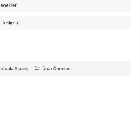
çenekleri
e Teslimat
lefonla Sipariş
Ürün Önerileri