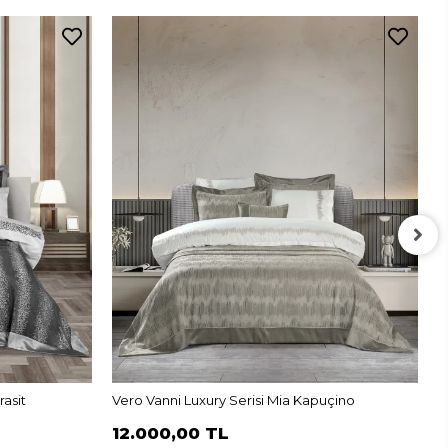
V
1
rasit
Vero Vanni Luxury Serisi Mia Kapuçino
12.000,00 TL