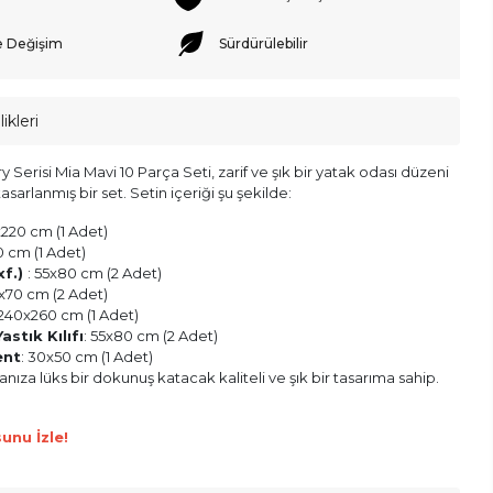
e Değişim
Sürdürülebilir
ikleri
 Serisi Mia Mavi 10 Parça Seti, zarif ve şık bir yatak odası düzeni
asarlanmış bir set. Setin içeriği şu şekilde:
x220 cm (1 Adet)
0 cm (1 Adet)
xf.)
: 55x80 cm (2 Adet)
0x70 cm (2 Adet)
 240x260 cm (1 Adet)
stık Kılıfı
: 55x80 cm (2 Adet)
ent
: 30x50 cm (1 Adet)
nıza lüks bir dokunuş katacak kaliteli ve şık bir tasarıma sahip.
unu İzle!