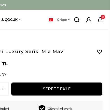
ava
0
 & ÇOCUK
Türkçe
i Luxury Serisi Mia Mavi
 TL
URY
SEPETE EKLE
önderi
Güvenli Alışveriş