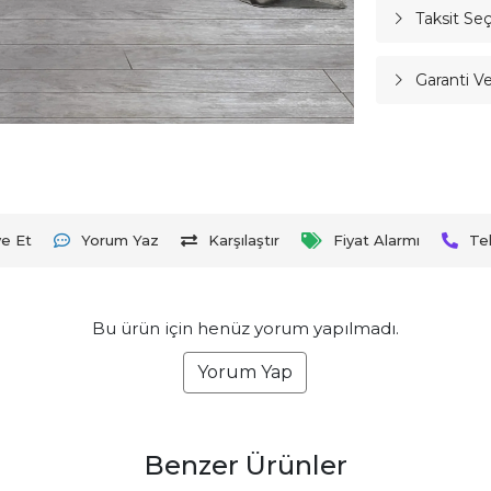
Taksit Se
Garanti V
ye Et
Yorum Yaz
Karşılaştır
Fiyat Alarmı
Te
Bu ürün için henüz yorum yapılmadı.
Yorum Yap
Benzer Ürünler