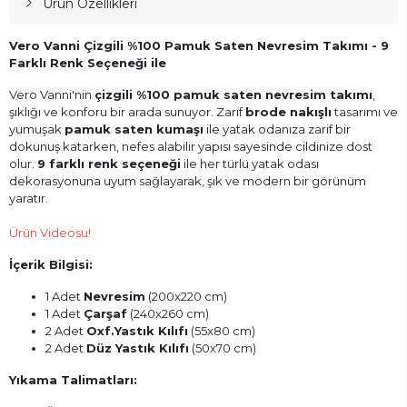
Ürün Özellikleri
Vero Vanni Çizgili %100 Pamuk Saten Nevresim Takımı - 9
Farklı Renk Seçeneği ile
Vero Vanni'nin
çizgili %100 pamuk saten nevresim takımı
,
şıklığı ve konforu bir arada sunuyor. Zarif
brode nakışlı
tasarımı ve
yumuşak
pamuk saten kumaşı
ile yatak odanıza zarif bir
dokunuş katarken, nefes alabilir yapısı sayesinde cildinize dost
olur.
9 farklı renk seçeneği
ile her türlü yatak odası
dekorasyonuna uyum sağlayarak, şık ve modern bir görünüm
yaratır.
Ürün Videosu!
İçerik Bilgisi:
1 Adet
Nevresim
(200x220 cm)
1 Adet
Çarşaf
(240x260 cm)
2 Adet
Oxf.Yastık Kılıfı
(55x80 cm)
2 Adet
Düz Yastık Kılıfı
(50x70 cm)
Yıkama Talimatları: