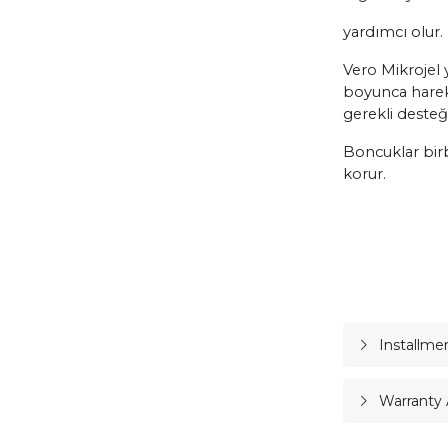
yardımcı olur.
Vero Mikrojel
y
boyunca harek
gerekli desteği
Boncuklar birb
korur.
Installme
Warranty 