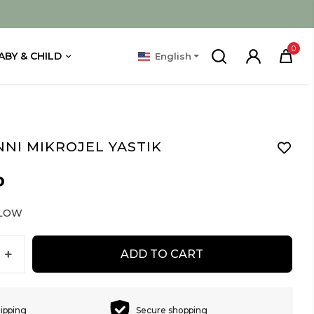
0
ABY & CHILD
English
NI MIKROJEL YASTIK
D
LLOW
ADD TO CART
hipping
Secure shopping