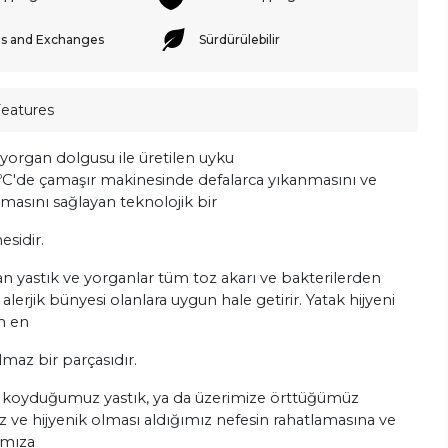
s and Exchanges
Sürdürülebilir
Features
 yorgan dolgusu ile üretilen uyku
0ºC'de çamaşır makinesinde defalarca
yıkanmasını ve
umasını sağlayan teknolojik bir
sidir.
n yastık ve yorganlar tüm toz akarı ve bakterilerden
i alerjik bünyesi olanlara uygun hale getirir. Yatak hijyeni
in en
lmaz bir parçasıdır.
 koyduğumuz yastık, ya da üzerimize örttüğümüz
 ve hijyenik olması aldığımız nefesin rahatlamasına ve
amıza