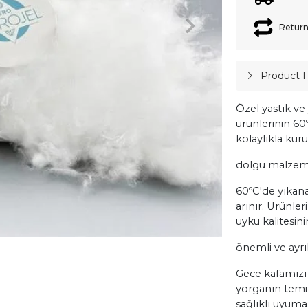
Return
Product 
Özel yastık ve
ürünlerinin 6
kolaylıkla kur
dolgu malzeme
60ºC'de yıkana
arınır. Ürünler
uyku kalitesin
önemli ve ayrı
Gece kafamızı
yorganın temiz
sağlıklı uyum