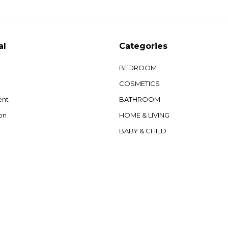
al
Categories
BEDROOM
COSMETICS
ent
BATHROOM
on
HOME & LIVING
BABY & CHILD