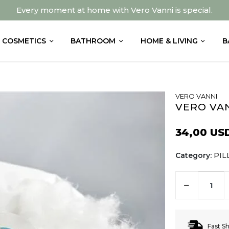
Every moment at home with Vero Vanni is special.
COSMETICS
BATHROOM
HOME & LIVING
B
VERO VANNI
VERO VAN
34,00 US
Category:
PI
Fast S