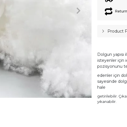
Return
Product 
Dolgun yapısı i
isteyenler için 
pozisyonunu te
edenler için dol
sayesinde dolgu
hale
getirilebilir. Çık
yıkanabilir.