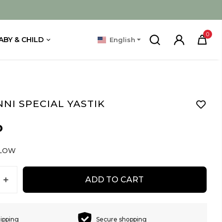
0
ABY & CHILD
English
NI SPECIAL YASTIK
D
LLOW
ADD TO CART
hipping
Secure shopping