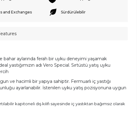
s and Exchanges
Sürdürülebilir
Features
le bahar aylarında ferah bir uyku deneyimi yaşamak
ideal yastığımızın adı Vero Special. Sırtüstü yatış uyku
rcih
gun ve hacimli bir yapıya sahiptir. Fermuarlı iç yastığı
nluğu ayarlanabilir. İstenilen uyku yatış pozisyonuna uygun
artılabilir kapitoneli dış kılıfı sayesinde iç yastıktan bağımsız olarak