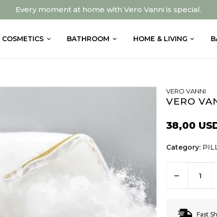
Every moment at home with Vero Vanni is special.
COSMETICS
BATHROOM
HOME & LIVING
B
VERO VANNI
VERO VAN
38,00 US
Category:
PI
Fast S