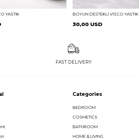
CO YASTIK
BOYUN DESTEKLİ VİSCO YASTIK
D
30,00 USD
FAST DELIVERY
al
Categories
BEDROOM
COSMETICS
ent
BATHROOM
on
HOME & LIVING