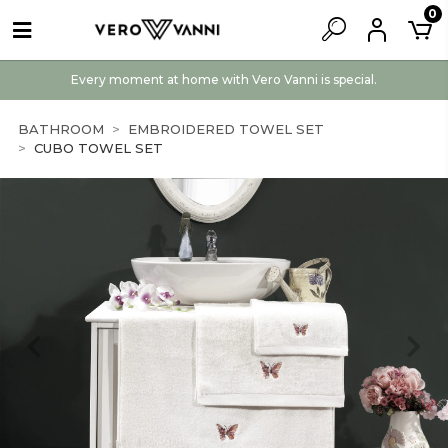
0
Every moment at home with Vero Vanni is special.
BATHROOM
EMBROIDERED TOWEL SET
CUBO TOWEL SET