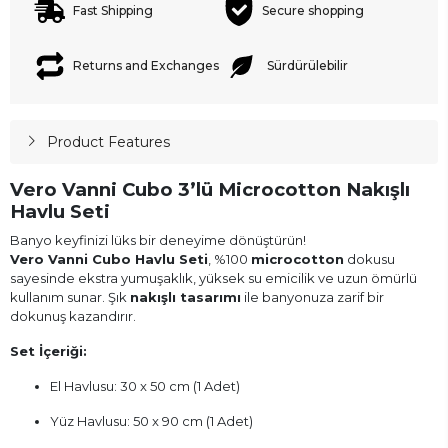
Fast Shipping
Secure shopping
Returns and Exchanges
Sürdürülebilir
Product Features
Vero Vanni Cubo 3’lü Microcotton Nakışlı
Havlu Seti
Banyo keyfinizi lüks bir deneyime dönüştürün!
Vero Vanni Cubo Havlu Seti
, %100
microcotton
dokusu
sayesinde ekstra yumuşaklık, yüksek su emicilik ve uzun ömürlü
kullanım sunar. Şık
nakışlı tasarımı
ile banyonuza zarif bir
dokunuş kazandırır.
Set İçeriği:
El Havlusu: 30 x 50 cm (1 Adet)
Yüz Havlusu: 50 x 90 cm (1 Adet)