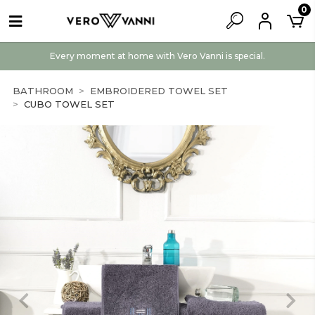
0
Every moment at home with Vero Vanni is special.
BATHROOM
EMBROIDERED TOWEL SET
CUBO TOWEL SET