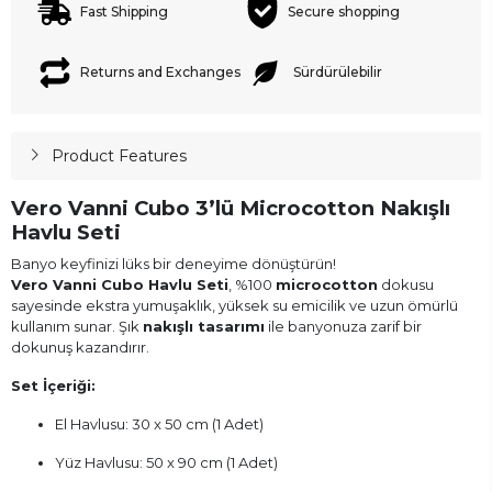
Fast Shipping
Secure shopping
Returns and Exchanges
Sürdürülebilir
Product Features
Vero Vanni Cubo 3’lü Microcotton Nakışlı
Havlu Seti
Banyo keyfinizi lüks bir deneyime dönüştürün!
Vero Vanni Cubo Havlu Seti
, %100
microcotton
dokusu
sayesinde ekstra yumuşaklık, yüksek su emicilik ve uzun ömürlü
kullanım sunar. Şık
nakışlı tasarımı
ile banyonuza zarif bir
dokunuş kazandırır.
Set İçeriği:
El Havlusu: 30 x 50 cm (1 Adet)
Yüz Havlusu: 50 x 90 cm (1 Adet)