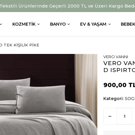
 Tekstili Ürünlerinde Geçerli 2000 TL ve Üzeri Kargo Bed
KOZMETIK
BANYO
EV & YAŞAM
BEBEK
 TEK KİŞİLİK PİKE
VERO VANNI
VERO VAN
D ISPIRT
900,00 T
Kategori:
SOGN