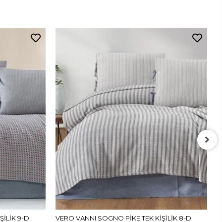
V
L
İLİK 9-D
VERO VANNI SOGNO PİKE TEK KİŞİLİK 8-D