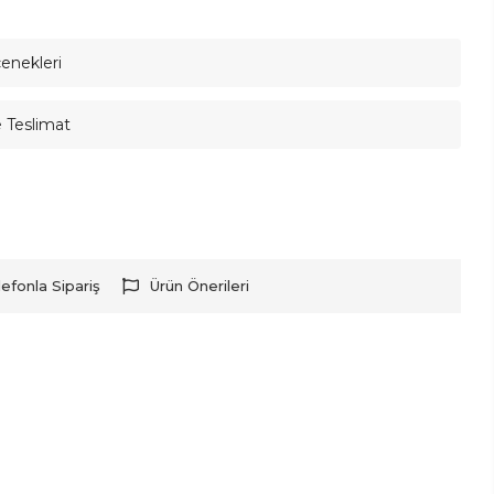
çenekleri
e Teslimat
lefonla Sipariş
Ürün Önerileri