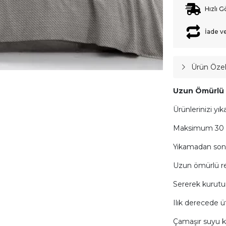
Hızlı G
İade v
Ürün Özell
Uzun Ömürlü K
Ürünlerinizi yık
Maksimum 30 il
Yıkamadan son
Uzun ömürlü ren
Sererek kurutu
Ilık derecede üt
Çamaşır suyu k