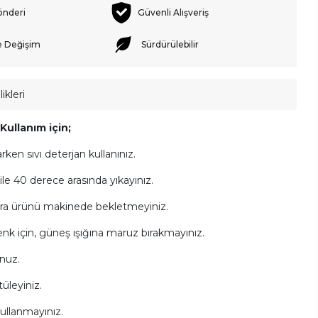
önderi
Güvenli Alışveriş
e Değişim
Sürdürülebilir
ikleri
ullanım için;
arken sıvı deterjan kullanınız.
e 40 derece arasında yıkayınız.
ra ürünü makinede bekletmeyiniz.
k için, güneş ışığına maruz bırakmayınız.
nuz.
üleyiniz.
ullanmayınız.