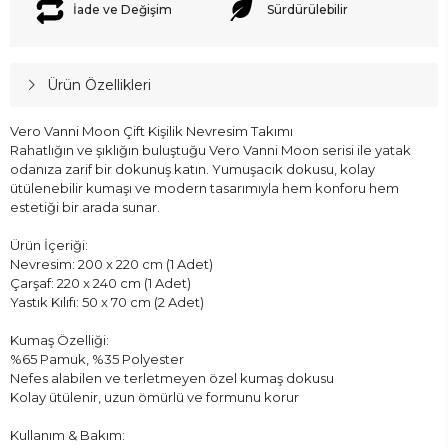
İade ve Değişim
Sürdürülebilir
Ürün Özellikleri
Vero Vanni Moon Çift Kişilik Nevresim Takımı
Rahatlığın ve şıklığın buluştuğu Vero Vanni Moon serisi ile yatak
odanıza zarif bir dokunuş katın. Yumuşacık dokusu, kolay
ütülenebilir kumaşı ve modern tasarımıyla hem konforu hem
estetiği bir arada sunar.
Ürün İçeriği:
Nevresim: 200 x 220 cm (1 Adet)
Çarşaf: 220 x 240 cm (1 Adet)
Yastık Kılıfı: 50 x 70 cm (2 Adet)
Kumaş Özelliği:
%65 Pamuk, %35 Polyester
Nefes alabilen ve terletmeyen özel kumaş dokusu
Kolay ütülenir, uzun ömürlü ve formunu korur
Kullanım & Bakım: