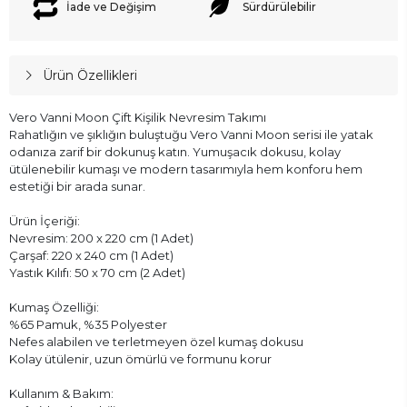
İade ve Değişim
Sürdürülebilir
Ürün Özellikleri
Vero Vanni Moon Çift Kişilik Nevresim Takımı
Rahatlığın ve şıklığın buluştuğu Vero Vanni Moon serisi ile yatak
odanıza zarif bir dokunuş katın. Yumuşacık dokusu, kolay
ütülenebilir kumaşı ve modern tasarımıyla hem konforu hem
estetiği bir arada sunar.
Ürün İçeriği:
Nevresim: 200 x 220 cm (1 Adet)
Çarşaf: 220 x 240 cm (1 Adet)
Yastık Kılıfı: 50 x 70 cm (2 Adet)
Kumaş Özelliği:
%65 Pamuk, %35 Polyester
Nefes alabilen ve terletmeyen özel kumaş dokusu
Kolay ütülenir, uzun ömürlü ve formunu korur
Kullanım & Bakım: