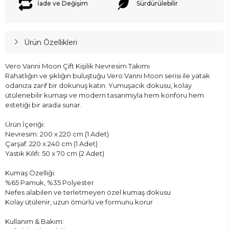
İade ve Değişim
Sürdürülebilir
Ürün Özellikleri
Vero Vanni Moon Çift Kişilik Nevresim Takımı
Rahatlığın ve şıklığın buluştuğu Vero Vanni Moon serisi ile yatak
odanıza zarif bir dokunuş katın. Yumuşacık dokusu, kolay
ütülenebilir kumaşı ve modern tasarımıyla hem konforu hem
estetiği bir arada sunar.
Ürün İçeriği:
Nevresim: 200 x 220 cm (1 Adet)
Çarşaf: 220 x 240 cm (1 Adet)
Yastık Kılıfı: 50 x 70 cm (2 Adet)
Kumaş Özelliği:
%65 Pamuk, %35 Polyester
Nefes alabilen ve terletmeyen özel kumaş dokusu
Kolay ütülenir, uzun ömürlü ve formunu korur
Kullanım & Bakım: