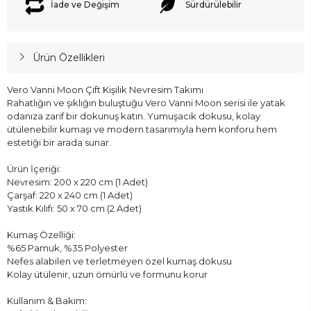
İade ve Değişim
Sürdürülebilir
Ürün Özellikleri
Vero Vanni Moon Çift Kişilik Nevresim Takımı
Rahatlığın ve şıklığın buluştuğu Vero Vanni Moon serisi ile yatak
odanıza zarif bir dokunuş katın. Yumuşacık dokusu, kolay
ütülenebilir kumaşı ve modern tasarımıyla hem konforu hem
estetiği bir arada sunar.
Ürün İçeriği:
Nevresim: 200 x 220 cm (1 Adet)
Çarşaf: 220 x 240 cm (1 Adet)
Yastık Kılıfı: 50 x 70 cm (2 Adet)
Kumaş Özelliği:
%65 Pamuk, %35 Polyester
Nefes alabilen ve terletmeyen özel kumaş dokusu
Kolay ütülenir, uzun ömürlü ve formunu korur
Kullanım & Bakım: