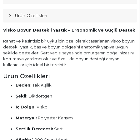
Ürün Özellikleri
Visko Boyun Destekli Yastık – Ergonomik ve Güçlü Destek
Rahat ve kesintisiz bir uyku için özel olarak tasarlanan visko boyun
destekli yastık, baş ve boyun bölgesini anatomik yapıya uygun
şekilde destekler. Sert yapısı sayesinde omurganın doğal hizasını
korumaya yardımcı olur ve özellikle boyun desteği arayan
kullanıcılar için ideal bir tercihtir.
Ürün Özellikleri
Beden:
Tek Kişilik
Şekil:
Dikdörtgen
İç Dolgu:
Visko
Materyal:
Polyester Karışım
Sertlik Derecesi:
Sert
Ağırlık:
1.000 Gram / Adet