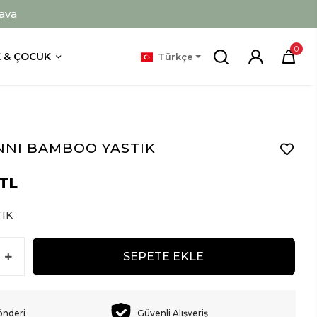
ava
0
 & ÇOCUK
Türkçe
NNI BAMBOO YASTIK
 TL
TIK
SEPETE EKLE
önderi
Güvenli Alışveriş