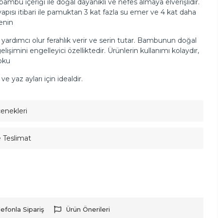
ambu içeriği ile doğal dayanıklı ve nefes almaya elverişlidir.
ısı itibari ile pamuktan 3 kat fazla su emer ve 4 kat daha
denin
yardımcı olur ferahlık verir ve serin tutar. Bambunun doğal
gelişimini engelleyici özelliktedir. Ürünlerin kullanımı kolaydır,
koku
 yaz ayları için idealdir.
çenekleri
e Teslimat
lefonla Sipariş
Ürün Önerileri