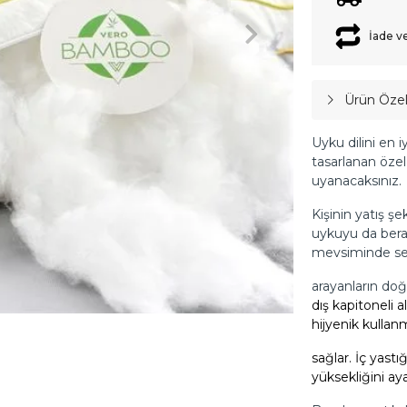
İade v
Ürün Özell
Uyku dilini en iy
tasarlanan özel
uyanacaksınız.
Kişinin yatış şe
uykuyu da bera
mevsiminde seri
arayanların doğ
dış kapitoneli a
hijyenik kullan
sağlar. İç yast
yüksekliğini ayar