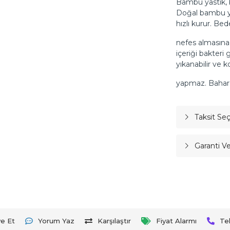
Bambu yastık, b
Doğal bambu yap
hızlı kurur. Be
nefes almasına 
içeriği bakteri 
yıkanabilir ve 
yapmaz. Bahar ve
Taksit Se
Garanti V
ye Et
Yorum Yaz
Karşılaştır
Fiyat Alarmı
Te