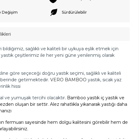
e Değişim
Sürdürülebilir
ikleri
i bildiğimiz, sağlıklı ve kaliteli bir uykuya eşlik etmek için
 yastık çeşitlerimiz ile her yeni güne yenilenmiş olarak
kline göre seçeceği doğru yastık seçimi, sağlıklı ve kaliteli
berinde getirmektedir.
VERO BAMBOO
yastık, sıcak yaz
nlik hissi
al ve yumuşak tercihi olacaktır
. Bamboo yastık iç yastık ve
lezden oluşan bir settir. Alez rahatlıkla yıkanarak yastığı daha
manızı
ığın fermuarı sayesinde hem dolgu kalitesini görebilir hem de
layabilirsiniz.