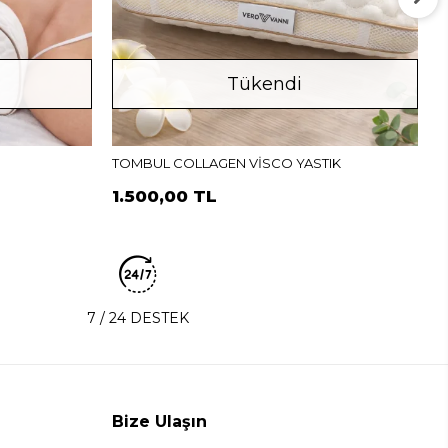
Tükendi
P
4
TOMBUL COLLAGEN VİSCO YASTIK
1.500,00 TL
7 / 24 DESTEK
Bize Ulaşın