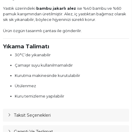
Yastık üzerindeki
bambu jakarlı alez
ise %40 bambu ve %60
pamuk karışımından üretilmiştir. Alez, iç yastıktan bağımsız olarak
sık sık yıkanabilir, böylece hijyeninizi sürekli korur.
Ürün özgün tasarımlı çantası ile gönderilir.
Yıkama Talimatı
30°C’de yıkanabilir
Çamaşır suyu kullanılmamalıdır
Kurutma makinesinde kurutulabilir
Ütülenmez
Kuru temizleme yapılabilir
Taksit Seçenekleri
Garanti Ve Teslimat