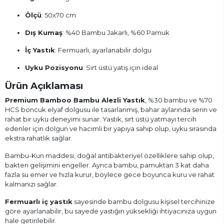
Ölçü
: 50x70 cm
Dış Kumaş
: %40 Bambu Jakarlı, %60 Pamuk
İç Yastık
: Fermuarlı, ayarlanabilir dolgu
Uyku Pozisyonu
: Sırt üstü yatış için ideal
Ürün Açıklaması
Premium Bamboo Bambu Alezli Yastık
, %30 bambu ve %70
HCS boncuk elyaf dolgusu ile tasarlanmış, bahar aylarında serin ve
rahat bir uyku deneyimi sunar. Yastık, sırt üstü yatmayı tercih
edenler için dolgun ve hacimli bir yapıya sahip olup, uyku sırasında
ekstra rahatlık sağlar.
Bambu-Kun maddesi, doğal antibakteriyel özelliklere sahip olup,
bakteri gelişimini engeller. Ayrıca bambu, pamuktan 3 kat daha
fazla su emer ve hızla kurur, böylece gece boyunca kuru ve rahat
kalmanızı sağlar.
Fermuarlı iç yastık
sayesinde bambu dolgusu kişisel tercihinize
göre ayarlanabilir, bu sayede yastığın yüksekliği ihtiyacınıza uygun
hale getirilebilir.