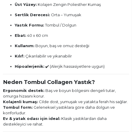
Üst Yüzey:
Kolajen Zengin Poliesther Kumaş
Sertlik Derecesi:
Orta – Yumuşak
Yastık Formu:
Tombul / Dolgun
Ebat:
40 x 60 cm
Kullanım:
Boyun, baş ve omuz desteği
Kılıf:
Çıkarılabilir ve yıkanabilir
Hipoalerjenik:
✔️ (Alerjik hassasiyetlere uygun)
Neden Tombul Collagen Yastık?
Ergonomik destek:
Baş ve boyun bölgesini dengeli tutar,
omurga hizasını korur.
Kolajenli kumaş:
Cilde dost, yumuşak ve yatakta ferah his sağlar.
Tombul form:
Geleneksel yastıklara göre daha dolgun ve
konforludur.
Ev & yatak odası için ideal:
Klasik yastıklardan daha
destekleyici ve rahat.