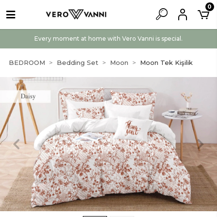
0
Every moment at home with Vero Vanni is special.
BEDROOM
Bedding Set
Moon
Moon Tek Kişilik