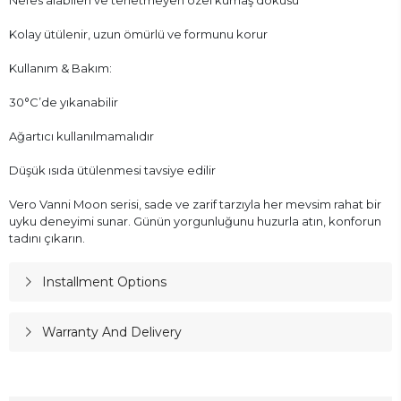
Nefes alabilen ve terletmeyen özel kumaş dokusu
Kolay ütülenir, uzun ömürlü ve formunu korur
Kullanım & Bakım:
30°C’de yıkanabilir
Ağartıcı kullanılmamalıdır
Düşük ısıda ütülenmesi tavsiye edilir
Vero Vanni Moon serisi, sade ve zarif tarzıyla her mevsim rahat bir
uyku deneyimi sunar. Günün yorgunluğunu huzurla atın, konforun
tadını çıkarın.
Installment Options
Warranty And Delivery