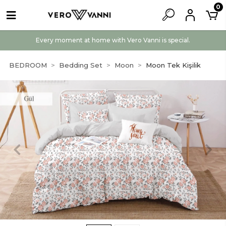
0
Every moment at home with Vero Vanni is special.
BEDROOM
Bedding Set
Moon
Moon Tek Kişilik