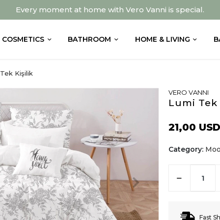
Every moment at home with Vero Vanni is special.
COSMETICS
BATHROOM
HOME & LIVING
B
ek Kişilik
VERO VANNI
Lumi Tek 
21,00 US
Category:
Moon
Fast S