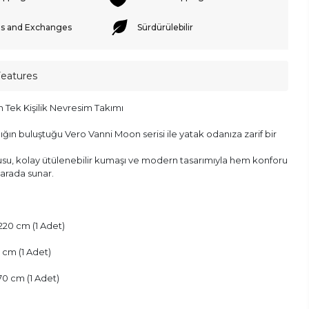
s and Exchanges
Sürdürülebilir
Features
 Tek Kişilik Nevresim Takımı
lığın buluştuğu Vero Vanni Moon serisi ile yatak odanıza zarif bir
u, kolay ütülenebilir kumaşı ve modern tasarımıyla hem konforu
 arada sunar.
220 cm (1 Adet)
 cm (1 Adet)
x 70 cm (1 Adet)