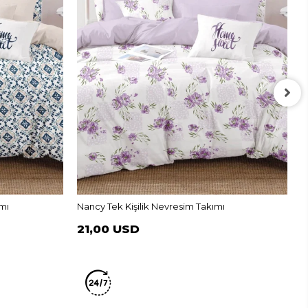
M
2
mı
Nancy Tek Kişilik Nevresim Takımı
21,00 USD