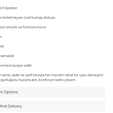
 Polyester
ve terletmeyen özel kumaş dokusu
uzun ömürlü ve formunu korur
m:
lir
lmamalıdır
enmesi tavsiye edilir
serisi, sade ve zarif tarzıyla her mevsim rahat bir uyku deneyimi
gunluğunu huzurla atın, konforun tadını çıkarın.
nt Options
And Delivery