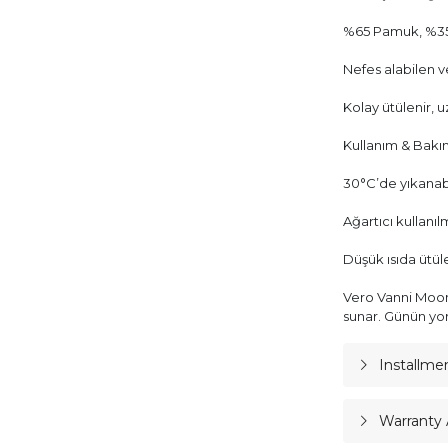
%65 Pamuk, %35
Nefes alabilen 
Kolay ütülenir, 
Kullanım & Bakı
30°C’de yıkanabi
Ağartıcı kullanı
Düşük ısıda ütül
Vero Vanni Moon 
sunar. Günün yor
Installme
Warranty 