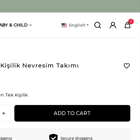
0
ABY & CHILD
English
Kişilik Nevresim Takımı
D
 Tek Kişilik
ADD TO CART
hipping
Secure shopping