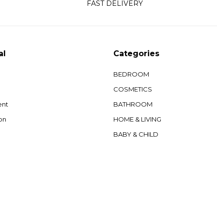
FAST DELIVERY
al
Categories
BEDROOM
COSMETICS
ent
BATHROOM
on
HOME & LIVING
BABY & CHILD