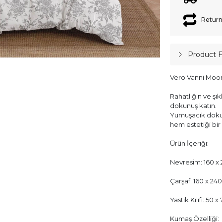
Return
Product 
Vero Vanni Moon
Rahatlığın ve şık
dokunuş katın.
Yumuşacık dokus
hem estetiği bir
Ürün İçeriği:
Nevresim: 160 x 
Çarşaf: 160 x 240
Yastık Kılıfı: 50 
Kumaş Özelliği: