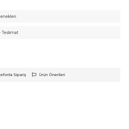
çenekleri
e Teslimat
lefonla Sipariş
Ürün Önerileri