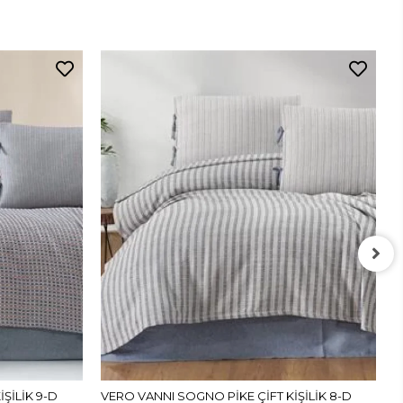
V
L
1
ŞİLİK 9-D
VERO VANNI SOGNO PİKE ÇİFT KİŞİLİK 8-D