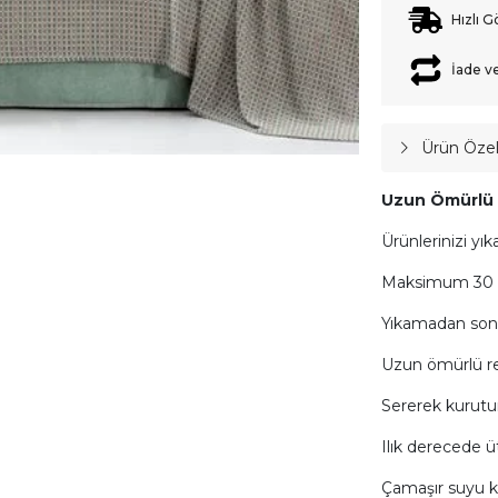
Hızlı G
İade v
Ürün Özell
Uzun Ömürlü K
Ürünlerinizi yık
Maksimum 30 il
Yıkamadan son
Uzun ömürlü ren
Sererek kurutu
Ilık derecede üt
Çamaşır suyu k