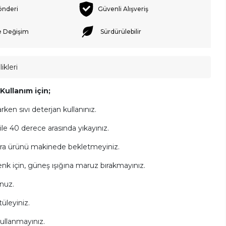
önderi
Güvenli Alışveriş
e Değişim
Sürdürülebilir
ikleri
ullanım için;
arken sıvı deterjan kullanınız.
e 40 derece arasında yıkayınız.
ra ürünü makinede bekletmeyiniz.
k için, güneş ışığına maruz bırakmayınız.
nuz.
üleyiniz.
ullanmayınız.