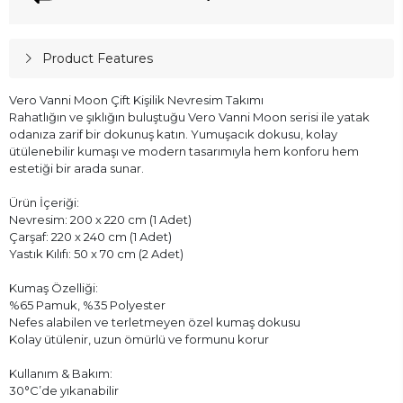
Product Features
Vero Vanni Moon Çift Kişilik Nevresim Takımı
Rahatlığın ve şıklığın buluştuğu Vero Vanni Moon serisi ile yatak
odanıza zarif bir dokunuş katın. Yumuşacık dokusu, kolay
ütülenebilir kumaşı ve modern tasarımıyla hem konforu hem
estetiği bir arada sunar.
Ürün İçeriği:
Nevresim: 200 x 220 cm (1 Adet)
Çarşaf: 220 x 240 cm (1 Adet)
Yastık Kılıfı: 50 x 70 cm (2 Adet)
Kumaş Özelliği:
%65 Pamuk, %35 Polyester
Nefes alabilen ve terletmeyen özel kumaş dokusu
Kolay ütülenir, uzun ömürlü ve formunu korur
Kullanım & Bakım:
30°C’de yıkanabilir