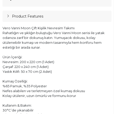
Product Features
Vero Vanni Moon Çift Kişilik Nevresim Takımı
Rahatlığın ve şıklığın buluştuğu Vero Vanni Moon serisi ile yatak
odanıza zarif bir dokunuş katın. Yumuşacık dokusu, kolay
ütülenebilir kumaşı ve modern tasarımıyla hem konforu hem
estetiği bir arada sunar.
Ürün İçeriği:
Nevresim: 200 x 220 cm (1 Adet)
Çarşaf: 220 x 240 cm (1 Adet)
Yastık Kılıfı: 50 x 70 cm (2 Adet)
Kumaş Özelliği:
%65 Pamuk, %35 Polyester
Nefes alabilen ve terletmeyen özel kumaş dokusu
Kolay ütülenir, uzun ömürlü ve formunu korur
Kullanım & Bakım:
30°C’de yıkanabilir