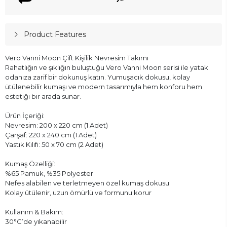
Product Features
Vero Vanni Moon Çift Kişilik Nevresim Takımı
Rahatlığın ve şıklığın buluştuğu Vero Vanni Moon serisi ile yatak
odanıza zarif bir dokunuş katın. Yumuşacık dokusu, kolay
ütülenebilir kumaşı ve modern tasarımıyla hem konforu hem
estetiği bir arada sunar.
Ürün İçeriği:
Nevresim: 200 x 220 cm (1 Adet)
Çarşaf: 220 x 240 cm (1 Adet)
Yastık Kılıfı: 50 x 70 cm (2 Adet)
Kumaş Özelliği:
%65 Pamuk, %35 Polyester
Nefes alabilen ve terletmeyen özel kumaş dokusu
Kolay ütülenir, uzun ömürlü ve formunu korur
Kullanım & Bakım:
30°C’de yıkanabilir