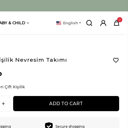
0
ABY & CHILD
English
Kişilik Nevresim Takımı
D
 Çift Kişilik
ADD TO CART
hipping
Secure shopping