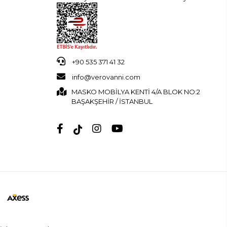
+90 535 371 41 32
info@verovanni.com
MASKO MOBİLYA KENTİ 4/A BLOK NO:2
BAŞAKŞEHİR / İSTANBUL