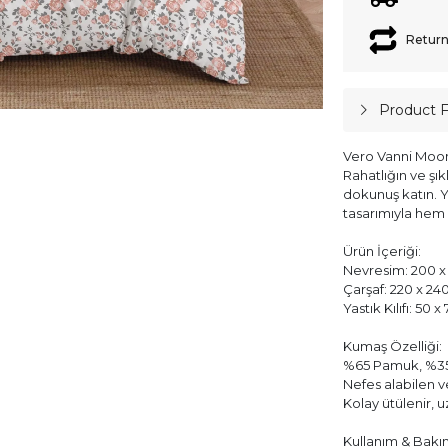
Return
Product 
Vero Vanni Moon 
Rahatlığın ve şık
dokunuş katın. 
tasarımıyla hem 
Ürün İçeriği:
Nevresim: 200 x 
Çarşaf: 220 x 24
Yastık Kılıfı: 50 
Kumaş Özelliği:
%65 Pamuk, %35
Nefes alabilen 
Kolay ütülenir, 
Kullanım & Bakı