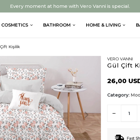
Every moment at home with Vero Vanni is special.
COSMETICS
BATHROOM
HOME & LIVING
B
ift Kişilik
VERO VANNI
Gül Çift 
26,00 US
Category:
Moon
Fast S