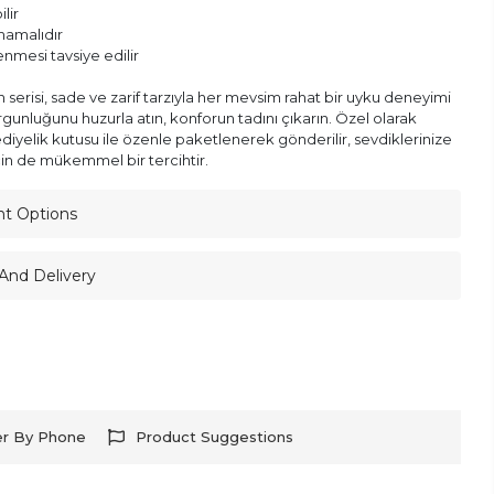
lir
lmamalıdır
enmesi tavsiye edilir
serisi, sade ve zarif tarzıyla her mevsim rahat bir uyku deneyimi
gunluğunu huzurla atın, konforun tadını çıkarın. Özel olarak
ediyelik kutusu ile özenle paketlenerek gönderilir, sevdiklerinize
in de mükemmel bir tercihtir.
nt Options
And Delivery
er By Phone
Product Suggestions