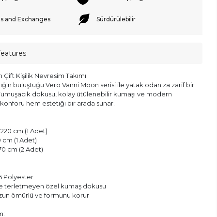
s and Exchanges
Sürdürülebilir
Features
Çift Kişilik Nevresim Takımı
lığın buluştuğu Vero Vanni Moon serisi ile yatak odanıza zarif bir
Yumuşacık dokusu, kolay ütülenebilir kumaşı ve modern
konforu hem estetiği bir arada sunar.
220 cm (1 Adet)
0 cm (1 Adet)
x 70 cm (2 Adet)
 Polyester
ve terletmeyen özel kumaş dokusu
uzun ömürlü ve formunu korur
m: