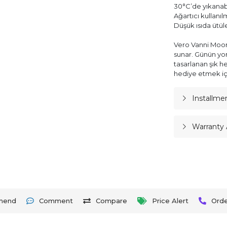
30°C’de yıkanabi
Ağartıcı kullanı
Düşük ısıda ütül
Vero Vanni Moon 
sunar. Günün yor
tasarlanan şık h
hediye etmek iç
Installme
Warranty 
mend
Comment
Compare
Price Alert
Ord