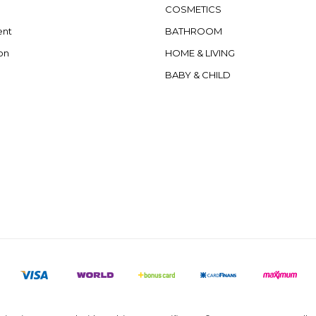
COSMETICS
ent
BATHROOM
on
HOME & LIVING
BABY & CHILD