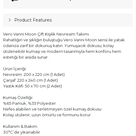
Product Features
Vero Vanni Moon Çift Kişilik Nevresim Takımı
Rahatlığın ve şıklığın buluştuğu Vero Vanni Moon serisi ile yatak
odanıza zarif bir dokunuş katın. Yumuşacık dokusu, kolay
ütülenebilir kumaşı ve modern tasarımıyla hem konforu hem
estetiği bir arada sunar.
Ürün İçeriği:
Nevresim: 200 x 220 cm (1 Adet)
Çarşaf: 220 x 240 cm (1 Adet)
Yastık Kılıfı: 50 x 70 cm (2 Adet)
Kumaş Özelliği:
%65 Pamuk, %35 Polyester
Nefes alabilen ve terletmeyen özel kumaş dokusu
Kolay ütülenir, uzun ömürlü ve formunu korur
Kullanım & Bakım:
30°C’de yıkanabilir