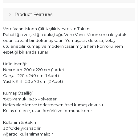
Product Features
Vero Vanni Moon Çift Kişilik Nevresim Takımı
Rahatlığın ve şıklığın buluştuğu Vero Vanni Moon serisi ile yatak
odanıza zarif bir dokunuş katın. Yumuşacık dokusu, kolay
ütülenebilir kumaşı ve modern tasarımıyla hem konforu hem
estetiği bir arada sunar.
Ürün İçeriği:
Nevresim: 200 x 220 cm (1 Adet)
Çarşaf: 220 x 240 cm (1 Adet)
Yastık Kılıfı: 50 x 70 cm (2 Adet)
Kumaş Özelliği:
%65 Pamuk, %35 Polyester
Nefes alabilen ve terletmeyen özel kumaş dokusu
Kolay ütülenir, uzun ömürlü ve formunu korur
Kullanım & Bakım:
30°C’de yıkanabilir
Ağartıcı kullanılmamalıdır