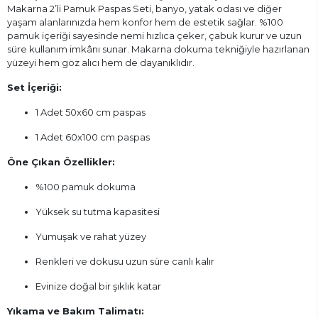
Makarna 2’li Pamuk Paspas Seti, banyo, yatak odası ve diğer
yaşam alanlarınızda hem konfor hem de estetik sağlar. %100
pamuk içeriği sayesinde nemi hızlıca çeker, çabuk kurur ve uzun
süre kullanım imkânı sunar. Makarna dokuma tekniğiyle hazırlanan
yüzeyi hem göz alıcı hem de dayanıklıdır.
Set İçeriği:
1 Adet 50x60 cm paspas
1 Adet 60x100 cm paspas
Öne Çıkan Özellikler:
%100 pamuk dokuma
Yüksek su tutma kapasitesi
Yumuşak ve rahat yüzey
Renkleri ve dokusu uzun süre canlı kalır
Evinize doğal bir şıklık katar
Yıkama ve Bakım Talimatı: