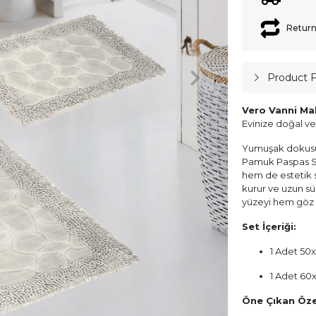
Return
Product 
Vero Vanni Ma
Evinize doğal ve
Yumuşak dokusu v
Pamuk Paspas Se
hem de estetik 
kurur ve uzun s
yüzeyi hem göz a
Set İçeriği:
1 Adet 50
1 Adet 60
Öne Çıkan Özel