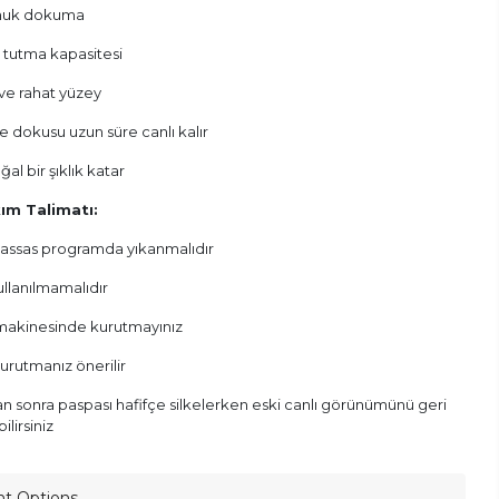
muk dokuma
 tutma kapasitesi
e rahat yüzey
e dokusu uzun süre canlı kalır
al bir şıklık katar
ım Talimatı:
assas programda yıkanmalıdır
ullanılmamalıdır
akinesinde kurutmayınız
urutmanız önerilir
n sonra paspası hafifçe silkelerken eski canlı görünümünü geri
ilirsiniz
nt Options