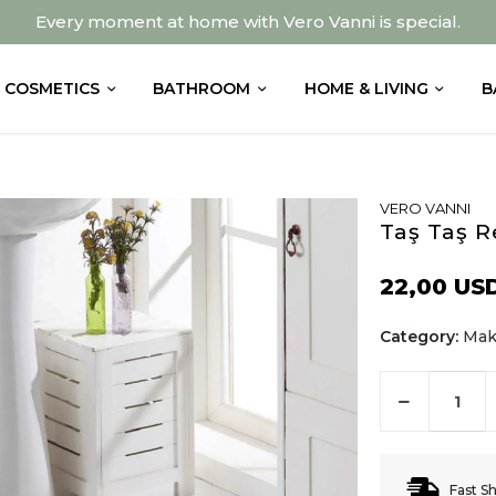
Every moment at home with Vero Vanni is special.
COSMETICS
BATHROOM
HOME & LIVING
B
VERO VANNI
Taş Taş R
22,00 US
Category:
Mak
Fast S