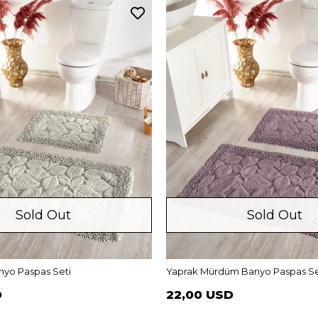
Sold Out
Sold Out
nyo Paspas Seti
Yaprak Mürdüm Banyo Paspas Se
D
22,00 USD