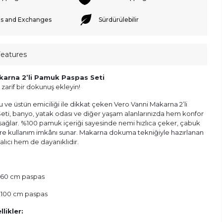
s and Exchanges
Sürdürülebilir
Features
karna 2’li Pamuk Paspas Seti
 zarif bir dokunuş ekleyin!
e üstün emiciliği ile dikkat çeken Vero Vanni Makarna 2’li
ti, banyo, yatak odası ve diğer yaşam alanlarınızda hem konfor
sağlar. %100 pamuk içeriği sayesinde nemi hızlıca çeker, çabuk
üre kullanım imkânı sunar. Makarna dokuma tekniğiyle hazırlanan
lıcı hem de dayanıklıdır.
x60 cm paspas
x100 cm paspas
likler: