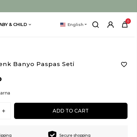
0
ABY & CHILD
English
enk Banyo Paspas Seti
D
arna
ADD TO CART
hipping
Secure shopping