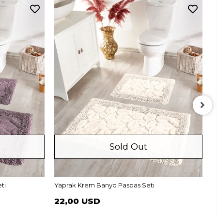
Sold Out
Y
ti
Yaprak Krem Banyo Paspas Seti
22,00 USD