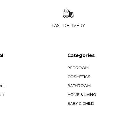
FAST DELIVERY
al
Categories
BEDROOM
COSMETICS
ent
BATHROOM
on
HOME & LIVING
BABY & CHILD