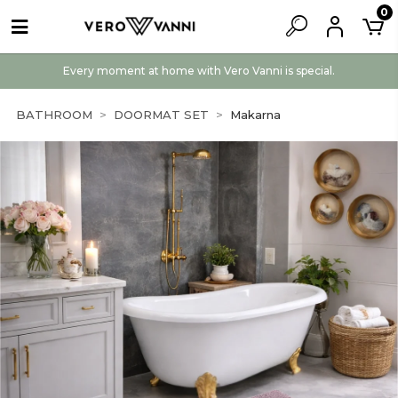
0
Every moment at home with Vero Vanni is special.
BATHROOM
DOORMAT SET
Makarna