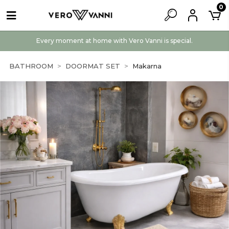
0
Every moment at home with Vero Vanni is special.
BATHROOM
DOORMAT SET
Makarna