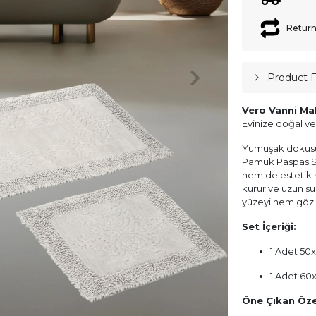
Return
Product 
Vero Vanni Ma
Evinize doğal ve
Yumuşak dokusu v
Pamuk Paspas Se
hem de estetik 
kurur ve uzun s
yüzeyi hem göz a
Set İçeriği:
1 Adet 50
1 Adet 60
Öne Çıkan Özel