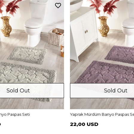
Sold Out
Sold Out
nyo Paspas Seti
Yaprak Mürdüm Banyo Paspas Se
D
22,00 USD