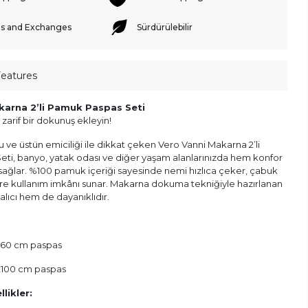
s and Exchanges
Sürdürülebilir
Features
karna 2’li Pamuk Paspas Seti
 zarif bir dokunuş ekleyin!
e üstün emiciliği ile dikkat çeken Vero Vanni Makarna 2’li
ti, banyo, yatak odası ve diğer yaşam alanlarınızda hem konfor
sağlar. %100 pamuk içeriği sayesinde nemi hızlıca çeker, çabuk
üre kullanım imkânı sunar. Makarna dokuma tekniğiyle hazırlanan
lıcı hem de dayanıklıdır.
x60 cm paspas
x100 cm paspas
likler: