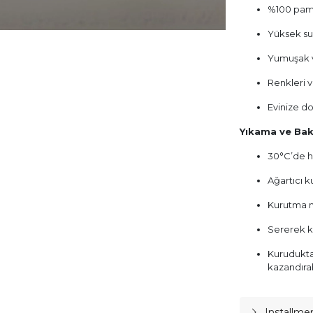
%100 pa
Yüksek su
Yumuşak v
Renkleri v
Evinize doğ
Yıkama ve Bak
30°C’de h
Ağartıcı k
Kurutma m
Sererek k
Kurudukta
kazandırab
Installme