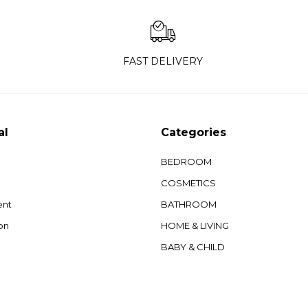
FAST DELIVERY
al
Categories
BEDROOM
COSMETICS
ent
BATHROOM
on
HOME & LIVING
BABY & CHILD