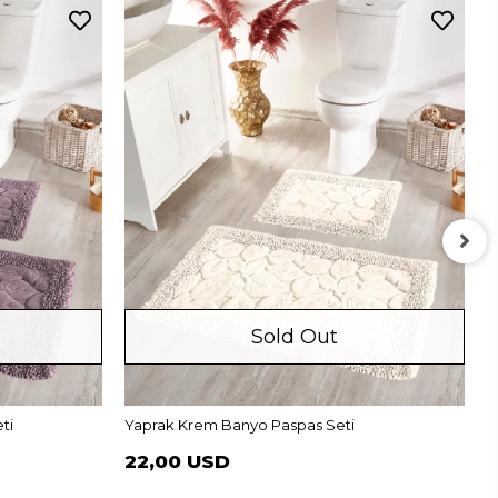
Sold Out
Y
ti
Yaprak Krem Banyo Paspas Seti
22,00 USD