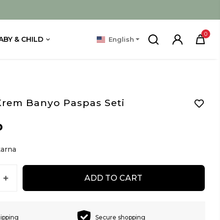
0
ABY & CHILD
English
rem Banyo Paspas Seti
D
arna
ADD TO CART
hipping
Secure shopping