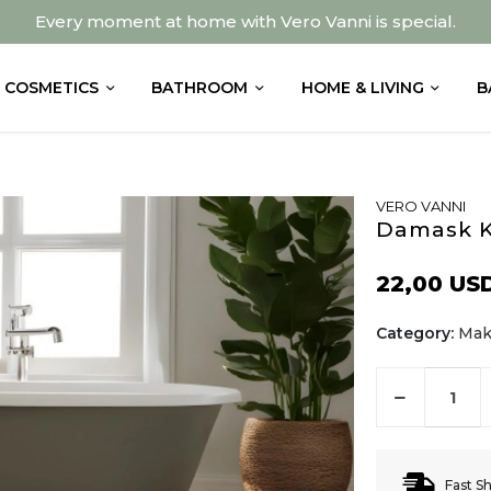
Every moment at home with Vero Vanni is special.
COSMETICS
BATHROOM
HOME & LIVING
B
VERO VANNI
Damask K
22,00 US
Category:
Mak
Fast S