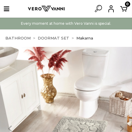
0
Every moment at home with Vero Vanni is special.
BATHROOM
DOORMAT SET
Makarna